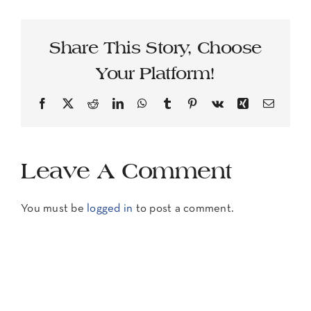
Share This Story, Choose
Your Platform!
Facebook
X
Reddit
LinkedIn
WhatsApp
Tumblr
Pinterest
Vk
Xing
Email
Leave A Comment
You must be
logged in
to post a comment.