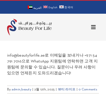
Skip
English
한국어
to
العربية
content
Toggle
Naviga
홈
info@beautyforlife.ae로 이메일을 보내거나 +971 54
회사 소개
791 7016으로 WhatsApp 지원팀에 연락하면 고객 지
원팀에 문의할 수 있습니다. 질문이나 우려 사항이
의사 소개
있으면 언제든지 도와드리겠습니다!
서비스
By
admin_beauty
|
2월 12th, 2025
|
뷰티 라이프
|
0 Comments
문의처