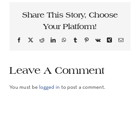
Share This Story, Choose
Your Platform!
Facebook
X
Reddit
LinkedIn
WhatsApp
Tumblr
Pinterest
Vk
Xing
Email
Leave A Comment
You must be
logged in
to post a comment.