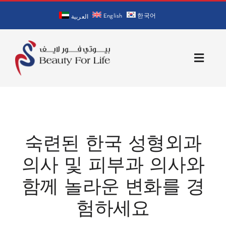
Skip
English
한국어
to
العربية
content
Toggle
Naviga
홈
회사 소개
숙련된 한국 성형외과
의사 소개
의사 및 피부과 의사와
함께 놀라운 변화를 경
서비스
험하세요
문의처