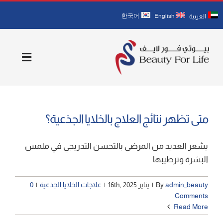
Ski
한국어
English
العربية
t
conten
Toggle
igation
الصفحة الرئيسية
متى تظهر نتائج العلاج بالخلايا الجذعية؟
نبذة عنا
يشعر العديد من المرضى بالتحسن التدريجي في ملمس
أطبائنا
البشرة وترطيبها
الخدمات
admin_beauty
By
|
يناير 16th, 2025
|
علاجات الخلايا الجذعية
|
0
Comments
Read More
1مدونة