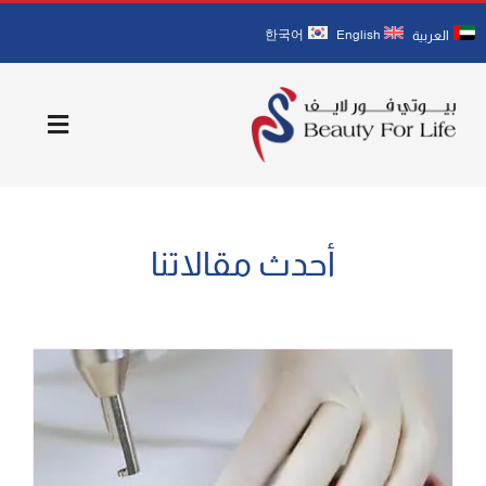
Ski
한국어
English
العربية
t
conten
Toggle
igation
الصفحة الرئيسية
أحدث مقالاتنا
نبذة عنا
أطبائنا
الخدمات
1مدونة