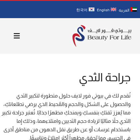
Ski
한국어
English
العربية
t
conten
Toggle
igation
الصفحة الرئيسية
جراحة الثدي
نبذة عنا
أطبائنا
نُقدم لك في بيوتي فور لايف حلول متطورة لتكبير الثدي
والحصول على الشكل والحجم والمُحيط الذي يرضي تطلعاتكِ،
مما يُعزز ثقتكِ بنفسكِ ويمنحكِ مظهرًا جذابًا. تُعتبر جراحة تكبير
الخدمات
الثدي حلاً مثاليًا لزيادة حجم الثديين وامتلاءهما، وذلك إما
باستخدام غرسات أو عن طريق نقل الدهون من مناطق أخرى
1مدونة
في الجسم، مما يُحقق مظهراً أكثر امتلاءً وتناسقًا.